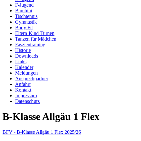
F-Jugend
Bambini
Tischtennis
Gymnastik
Body Fit
Eltern-Kind-Turnen
Tanzen für Mädchen
Faszientraining
Historie
Downloads
Links
Kalender
Meldungen
Ansprechpartner
Anfahrt
Kontakt
Impressum
Datenschutz
B-Klasse Allgäu 1 Flex
BFV - B-Klasse Allgäu 1 Flex 2025/26