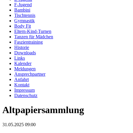
F-Jugend
Bambini
Tischtennis
Gymnastik
Body Fit
Eltern-Kind-Turnen
Tanzen für Mädchen
Faszientraining
Historie
Downloads
Links
Kalender
Meldungen
Ansprechpartner
Anfahrt
Kontakt
Impressum
Datenschutz
Altpapiersammlung
31.05.2025 09:00