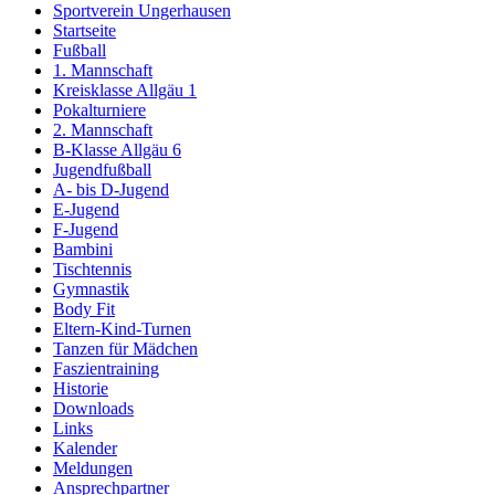
Sportverein Ungerhausen
Startseite
Fußball
1. Mannschaft
Kreisklasse Allgäu 1
Pokalturniere
2. Mannschaft
B-Klasse Allgäu 6
Jugendfußball
A- bis D-Jugend
E-Jugend
F-Jugend
Bambini
Tischtennis
Gymnastik
Body Fit
Eltern-Kind-Turnen
Tanzen für Mädchen
Faszientraining
Historie
Downloads
Links
Kalender
Meldungen
Ansprechpartner