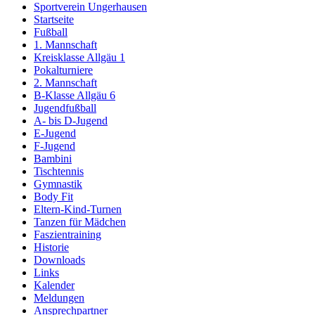
Sportverein Ungerhausen
Startseite
Fußball
1. Mannschaft
Kreisklasse Allgäu 1
Pokalturniere
2. Mannschaft
B-Klasse Allgäu 6
Jugendfußball
A- bis D-Jugend
E-Jugend
F-Jugend
Bambini
Tischtennis
Gymnastik
Body Fit
Eltern-Kind-Turnen
Tanzen für Mädchen
Faszientraining
Historie
Downloads
Links
Kalender
Meldungen
Ansprechpartner