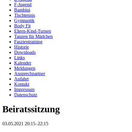
F-Jugend
Bambini
Tischtennis
Gymnastik
Body Fit
Eltern-Kind-Turnen
Tanzen für Mädchen
Faszientraining
Historie
Downloads
Links
Kalender
Meldungen
Ansprechpartner
Anfahrt
Kontakt
Impressum
Datenschutz
Beiratssitzung
03.05.2021 20:15–22:15