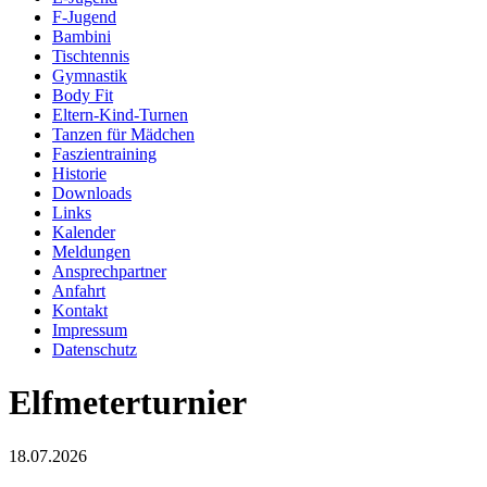
F-Jugend
Bambini
Tischtennis
Gymnastik
Body Fit
Eltern-Kind-Turnen
Tanzen für Mädchen
Faszientraining
Historie
Downloads
Links
Kalender
Meldungen
Ansprechpartner
Anfahrt
Kontakt
Impressum
Datenschutz
Elfmeterturnier
18.07.2026