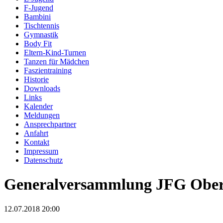
F-Jugend
Bambini
Tischtennis
Gymnastik
Body Fit
Eltern-Kind-Turnen
Tanzen für Mädchen
Faszientraining
Historie
Downloads
Links
Kalender
Meldungen
Ansprechpartner
Anfahrt
Kontakt
Impressum
Datenschutz
Generalversammlung JFG Obere
12.07.2018 20:00