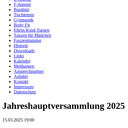
F-Jugend
Bambini
Tischtennis
Gymnastik
Body Fit
Eltern-Kind-Turnen
Tanzen für Mädchen
Faszientraining
Historie
Downloads
Links
Kalender
Meldungen
Ansprechpartner
Anfahrt
Kontakt
Impressum
Datenschutz
Jahreshauptversammlung 2025
15.03.2025 19:00