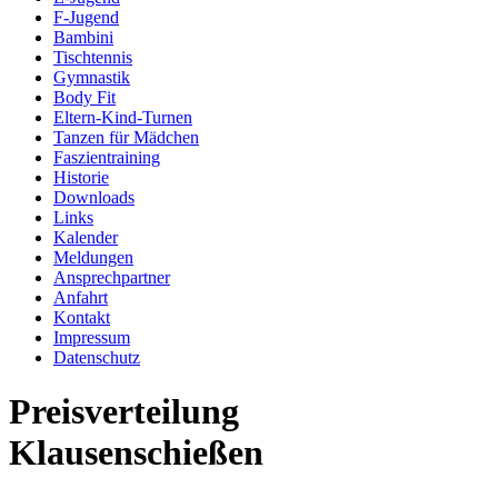
F-Jugend
Bambini
Tischtennis
Gymnastik
Body Fit
Eltern-Kind-Turnen
Tanzen für Mädchen
Faszientraining
Historie
Downloads
Links
Kalender
Meldungen
Ansprechpartner
Anfahrt
Kontakt
Impressum
Datenschutz
Preisverteilung
Klausenschießen