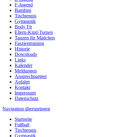
F-Jugend
Bambini
Tischtennis
Gymnastik
Body Fit
Eltern-Kind-Turnen
Tanzen für Mädchen
Faszientraining
Historie
Downloads
Links
Kalender
Meldungen
Ansprechpartner
Anfahrt
Kontakt
Impressum
Datenschutz
Navigation überspringen
Startseite
Fußball
Tischtennis
Gymnastik