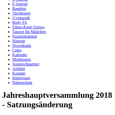
F-Jugend
Bambini
Tischtennis
Gymnastik
Body Fit
Eltern-Kind-Turnen
Tanzen für Mädchen
Faszientraining
Historie
Downloads
Links
Kalender
Meldungen
Ansprechpartner
Anfahrt
Kontakt
Impressum
Datenschutz
Jahreshauptversammlung 2018
- Satzungsänderung